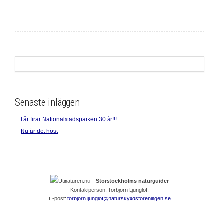
Senaste inläggen
I år firar Nationalstadsparken 30 år!!!
Nu är det höst
Utinaturen.nu –
Storstockholms naturguider
Kontaktperson: Torbjörn Ljunglöf.
E-post:
torbjorn.ljunglof@naturskyddsforeningen.se