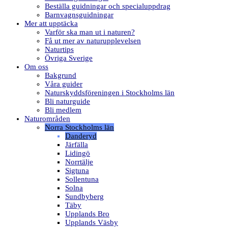
Beställa guidningar och specialuppdrag
Barnvagnsguidningar
Mer att upptäcka
Varför ska man ut i naturen?
Få ut mer av naturupplevelsen
Naturtips
Övriga Sverige
Om oss
Bakgrund
Våra guider
Naturskyddsföreningen i Stockholms län
Bli naturguide
Bli medlem
Naturområden
Norra Stockholms län
Danderyd
Järfälla
Lidingö
Norrtälje
Sigtuna
Sollentuna
Solna
Sundbyberg
Täby
Upplands Bro
Upplands Väsby