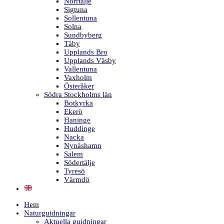
Norrtälje
Sigtuna
Sollentuna
Solna
Sundbyberg
Täby
Upplands Bro
Upplands Väsby
Vallentuna
Vaxholm
Österåker
Södra Stockholms län
Botkyrka
Ekerö
Haninge
Huddinge
Nacka
Nynäshamn
Salem
Södertälje
Tyresö
Värmdö
Hem
Naturguidningar
Aktuella guidningar