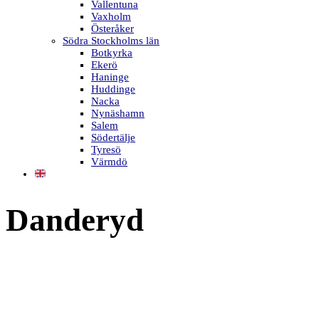
Vallentuna
Vaxholm
Österåker
Södra Stockholms län
Botkyrka
Ekerö
Haninge
Huddinge
Nacka
Nynäshamn
Salem
Södertälje
Tyresö
Värmdö
Danderyd