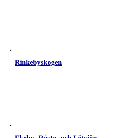
Rinkebyskogen
Ekeby- Råsta- och Lötsjön