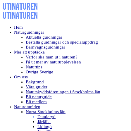
Hem
Naturguidningar
Aktuella guidningar
Beställa guidningar och specialuppdrag
Barnvagnsguidningar
Mer att upptäcka
Varför ska man ut i naturen?
Få ut mer av naturupplevelsen
Naturtips
Övriga Sverige
Om oss
Bakgrund
Våra guider
Naturskyddsföreningen i Stockholms län
Bli naturguide
Bli medlem
Naturområden
Norra Stockholms län
Danderyd
Järfälla
Lidingö