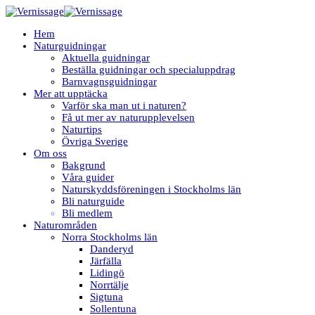
Hem
Naturguidningar
Aktuella guidningar
Beställa guidningar och specialuppdrag
Barnvagnsguidningar
Mer att upptäcka
Varför ska man ut i naturen?
Få ut mer av naturupplevelsen
Naturtips
Övriga Sverige
Om oss
Bakgrund
Våra guider
Naturskyddsföreningen i Stockholms län
Bli naturguide
Bli medlem
Naturområden
Norra Stockholms län
Danderyd
Järfälla
Lidingö
Norrtälje
Sigtuna
Sollentuna