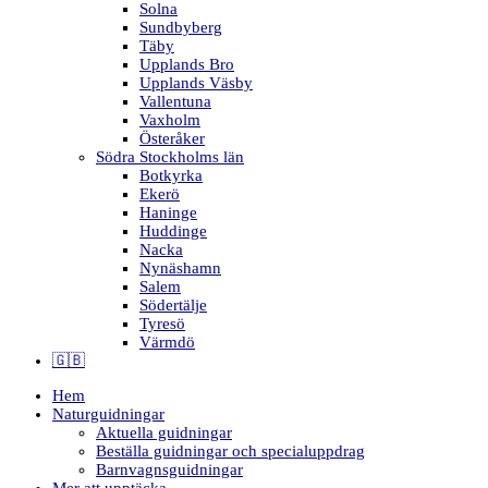
Solna
Sundbyberg
Täby
Upplands Bro
Upplands Väsby
Vallentuna
Vaxholm
Österåker
Södra Stockholms län
Botkyrka
Ekerö
Haninge
Huddinge
Nacka
Nynäshamn
Salem
Södertälje
Tyresö
Värmdö
🇬🇧
Hem
Naturguidningar
Aktuella guidningar
Beställa guidningar och specialuppdrag
Barnvagnsguidningar