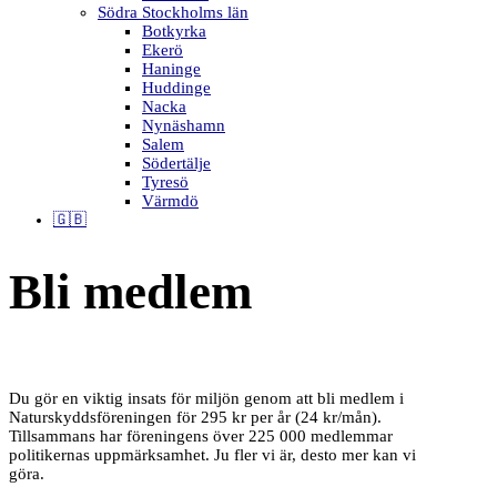
Södra Stockholms län
Botkyrka
Ekerö
Haninge
Huddinge
Nacka
Nynäshamn
Salem
Södertälje
Tyresö
Värmdö
🇬🇧
Bli medlem
Du gör en viktig insats för miljön genom att bli medlem i
Naturskyddsföreningen för 295 kr per år (24 kr/mån).
Tillsammans har föreningens över 225 000 medlemmar
politikernas uppmärksamhet. Ju fler vi är, desto mer kan vi
göra.