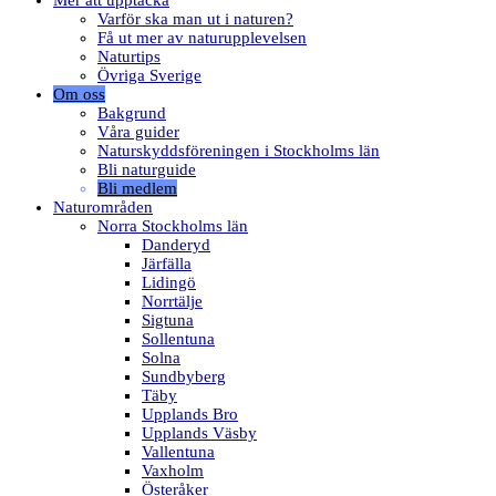
Mer att upptäcka
Varför ska man ut i naturen?
Få ut mer av naturupplevelsen
Naturtips
Övriga Sverige
Om oss
Bakgrund
Våra guider
Naturskyddsföreningen i Stockholms län
Bli naturguide
Bli medlem
Naturområden
Norra Stockholms län
Danderyd
Järfälla
Lidingö
Norrtälje
Sigtuna
Sollentuna
Solna
Sundbyberg
Täby
Upplands Bro
Upplands Väsby
Vallentuna
Vaxholm
Österåker