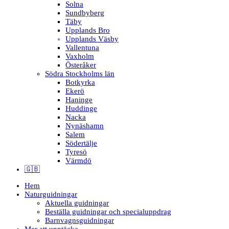
Solna
Sundbyberg
Täby
Upplands Bro
Upplands Väsby
Vallentuna
Vaxholm
Österåker
Södra Stockholms län
Botkyrka
Ekerö
Haninge
Huddinge
Nacka
Nynäshamn
Salem
Södertälje
Tyresö
Värmdö
🇬🇧
Hem
Naturguidningar
Aktuella guidningar
Beställa guidningar och specialuppdrag
Barnvagnsguidningar