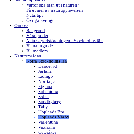
Mer att upptäcka
Varför ska man ut i naturen?
Få ut mer av naturupplevelsen
Naturtips
Övriga Sverige
Om oss
Bakgrund
Våra guider
Naturskyddsföreningen i Stockholms län
Bli naturguide
Bli medlem
Naturområden
Norra Stockholms län
Danderyd
Järfälla
Lidingö
Norrtälje
Sigtuna
Sollentuna
Solna
Sundbyberg
Täby
Upplands Bro
Upplands Väsby
Vallentuna
Vaxholm
Österåker