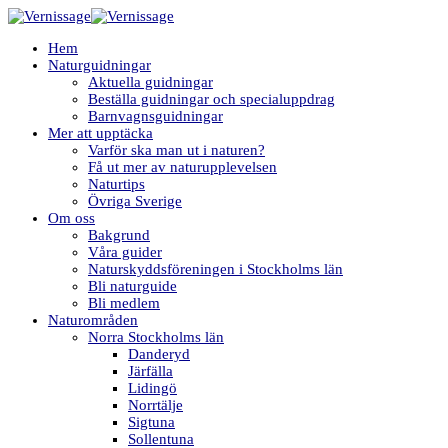
Hem
Naturguidningar
Aktuella guidningar
Beställa guidningar och specialuppdrag
Barnvagnsguidningar
Mer att upptäcka
Varför ska man ut i naturen?
Få ut mer av naturupplevelsen
Naturtips
Övriga Sverige
Om oss
Bakgrund
Våra guider
Naturskyddsföreningen i Stockholms län
Bli naturguide
Bli medlem
Naturområden
Norra Stockholms län
Danderyd
Järfälla
Lidingö
Norrtälje
Sigtuna
Sollentuna