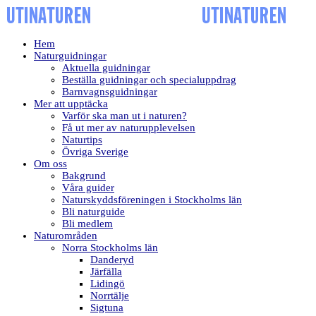
Hem
Naturguidningar
Aktuella guidningar
Beställa guidningar och specialuppdrag
Barnvagnsguidningar
Mer att upptäcka
Varför ska man ut i naturen?
Få ut mer av naturupplevelsen
Naturtips
Övriga Sverige
Om oss
Bakgrund
Våra guider
Naturskyddsföreningen i Stockholms län
Bli naturguide
Bli medlem
Naturområden
Norra Stockholms län
Danderyd
Järfälla
Lidingö
Norrtälje
Sigtuna