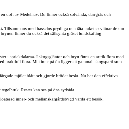
n en doft av Medelhav. Du finner också solvända, darrgräs och
äkt. Tillsammans med hasselns prydliga och täta buketter vittnar de om
 brynen finner du också det sällsynta gräset lundskafting.
r i sprickdalarna. I skogsgläntor och bryn finns en artrik flora med
 praktfull flora. Mitt inne på ön ligger ett gammalt skogsparti som
färgade mjölet blått och gjorde brödet beskt. Nu har den effektiva
 tegelbruk. Rester kan ses på öns sydsida.
loaterad inner- och mellanskärgårdsbygd värda ett besök.