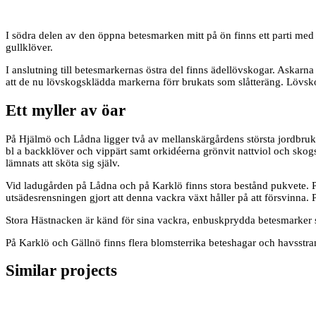
I södra delen av den öppna betesmarken mitt på ön finns ett parti med
gullklöver.
I anslutning till betesmarkernas östra del finns ädellövskogar. Askarn
att de nu lövskogsklädda markerna förr brukats som slåtteräng. Lövskog
Ett myller av öar
På Hjälmö och Lådna ligger två av mellanskärgårdens största jordbruk.
bl a backklöver och vippärt samt orkidéerna grönvit nattviol och skog
lämnats att sköta sig själv.
Vid ladugården på Lådna och på Karklö finns stora bestånd pukvete. Puk
utsädesrensningen gjort att denna vackra växt håller på att försvinna. 
Stora Hästnacken är känd för sina vackra, enbuskprydda betesmarker som
På Karklö och Gällnö finns flera blomsterrika beteshagar och havsst
Similar projects