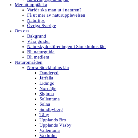
Mer att upptäcka
Varför ska man ut i naturen?
Få ut mer av naturupplevelsen
Naturtips
Övriga Sverige
Om oss
Bakgrund
Våra guider
Naturskyddsföreningen i Stockholms län
Bli naturguide
Bli medlem
Naturområden
Norra Stockholms län
Danderyd
Järfälla
Lidingö
Norrtälje
Sigtuna
Sollentuna
Solna
Sundbyberg
Täby
Upplands Bro
Upplands Väsby
Vallentuna
Vaxholm