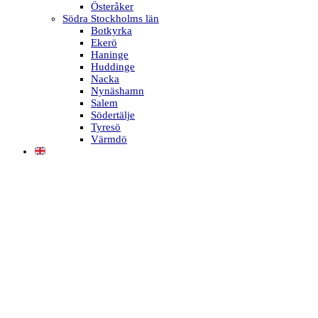
Österåker
Södra Stockholms län
Botkyrka
Ekerö
Haninge
Huddinge
Nacka
Nynäshamn
Salem
Södertälje
Tyresö
Värmdö