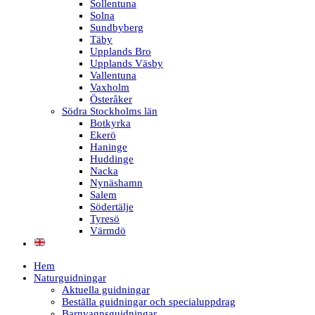
Sollentuna
Solna
Sundbyberg
Täby
Upplands Bro
Upplands Väsby
Vallentuna
Vaxholm
Österåker
Södra Stockholms län
Botkyrka
Ekerö
Haninge
Huddinge
Nacka
Nynäshamn
Salem
Södertälje
Tyresö
Värmdö
Hem
Naturguidningar
Aktuella guidningar
Beställa guidningar och specialuppdrag
Barnvagnsguidningar