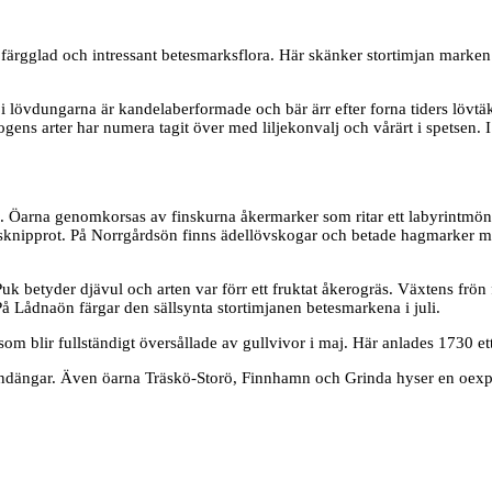
 färgglad och intressant betesmarksflora. Här skänker stortimjan marke
a i lövdungarna är kandelaberformade och bär ärr efter forna tiders lövt
ens arter har numera tagit över med liljekonvalj och vårärt i spetsen. I
 Öarna genomkorsas av finskurna åkermarker som ritar ett labyrintmönste
sknipprot. På Norrgårdsön finns ädellövskogar och betade hagmarker med
 betyder djävul och arten var förr ett fruktat åkerogräs. Växtens frön 
På Lådnaön färgar den sällsynta stortimjanen betesmarkena i juli.
 blir fullständigt översållade av gullvivor i maj. Här anlades 1730 ett
randängar. Även öarna Träskö-Storö, Finnhamn och Grinda hyser en oexp