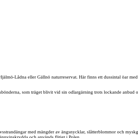
 Hjälmö-Lådna eller Gällnö naturreservat. Här finns ett dussintal öar med
bönderna, som träget blivit vid sin odlargärning trots lockande anbud o
 havsstrandängar med mängder av ängsnycklar, slåtterblommor och myskgrä
ännvinskrydda och används flitigt i Polen.