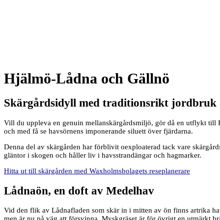
Hjälmö-Lådna och Gällnö
Skärgårdsidyll med traditionsrikt jordbruk
Vill du uppleva en genuin mellanskärgårdsmiljö, gör då en utflykt till
och med få se havsörnens imponerande siluett över fjärdarna.
Denna del av skärgården har förblivit oexploaterad tack vare skärgårds
gläntor i skogen och håller liv i havsstrandängar och hagmarker.
Hitta ut till skärgården med Waxholmsbolagets reseplanerare
Lådnaön, en doft av Medelhav
Vid den flik av Lådnafladen som skär in i mitten av ön finns artrika
men är nu på väg att försvinna. Myskgräset är för övrigt en utmärkt br