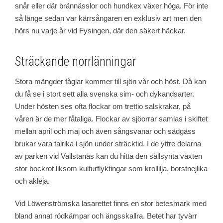
snår eller där brännässlor och hundkex växer höga. För inte
så länge sedan var kärrsångaren en exklusiv art men den
hörs nu varje år vid Fysingen, där den säkert häckar.
Sträckande norrlänningar
Stora mängder fåglar kommer till sjön vår och höst. Då kan
du få se i stort sett alla svenska sim- och dykandsarter.
Under hösten ses ofta flockar om trettio salskrakar, på
våren är de mer fåtaliga. Flockar av sjöorrar samlas i skiftet
mellan april och maj och även sångsvanar och sädgäss
brukar vara talrika i sjön under sträcktid. I de yttre delarna
av parken vid Vallstanäs kan du hitta den sällsynta växten
stor bockrot liksom kulturflyktingar som krollilja, borstnejlika
och akleja.
Vid Löwenströmska lasarettet finns en stor betesmark med
bland annat rödkämpar och ängsskallra. Betet har tyvärr