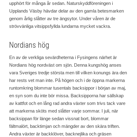
upphört för många år sedan. Naturskyddföreningen i
Upplands Väsby hävdar delar av den gamla betesmarken
genom årlig slåtter av tre ängsytor. Under våren är de
strövvänliga vitsippsfyllda lundarna mycket vackra.
Nordians hög
En av de verkliga sevärdheterna i Fysingens närhet är
Nordians hög nordväst om sjön. Denna kungshög anses
vara Sveriges tredje största men till vilken konungs ära den
har rests vet man inte. På högen och i de öppna markerna
runtomkring blommar tusentals backsippor i början av maj,
en syn som du inte bör missa. Backsipporna har sällskap
av kattfot och en lång rad andra växter som trivs tack vare
att markerna sköts med slåtter varje sommar. I juli, när
backsippan för länge sedan vissnat bort, blommar
fältmalört, backtimjan och mängder av den skära triften.
Andra växter är backklöver, backnejlika och gräsen