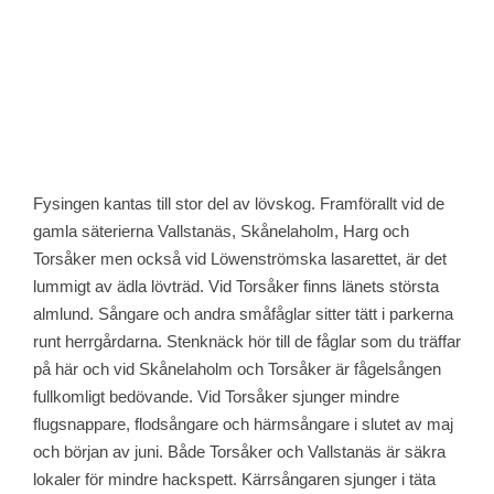
Fysingen kantas till stor del av lövskog. Framförallt vid de
gamla säterierna Vallstanäs, Skånelaholm, Harg och
Torsåker men också vid Löwenströmska lasarettet, är det
lummigt av ädla lövträd. Vid Torsåker finns länets största
almlund. Sångare och andra småfåglar sitter tätt i parkerna
runt herrgårdarna. Stenknäck hör till de fåglar som du träffar
på här och vid Skånelaholm och Torsåker är fågelsången
fullkomligt bedövande. Vid Torsåker sjunger mindre
flugsnappare, flodsångare och härmsångare i slutet av maj
och början av juni. Både Torsåker och Vallstanäs är säkra
lokaler för mindre hackspett. Kärrsångaren sjunger i täta