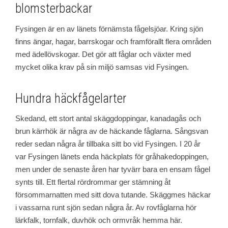
blomsterbackar
Fysingen är en av länets förnämsta fågelsjöar. Kring sjön
finns ängar, hagar, barrskogar och framförallt flera områden
med ädellövskogar. Det gör att fåglar och växter med
mycket olika krav på sin miljö samsas vid Fysingen.
Hundra häckfågelarter
Skedand, ett stort antal skäggdoppingar, kanadagås och
brun kärrhök är några av de häckande fåglarna. Sångsvan
reder sedan några år tillbaka sitt bo vid Fysingen. I 20 år
var Fysingen länets enda häckplats för gråhakedoppingen,
men under de senaste åren har tyvärr bara en ensam fågel
synts till. Ett flertal rördrommar ger stämning åt
försommarnatten med sitt dova tutande. Skäggmes häckar
i vassarna runt sjön sedan några år. Av rovfåglarna hör
lärkfalk, tornfalk, duvhök och ormvråk hemma här.